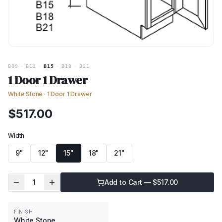
B09
·
B12
·
B15
·
B18
·
B21
1 Door 1 Drawer
White Stone
·
1 Door 1 Drawer
$
517.00
Width
9"
12"
15"
18"
21"
1
Add to Cart — $
517.00
FINISH
White Stone