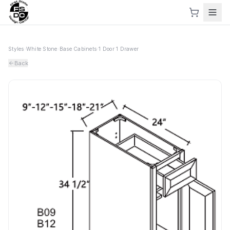
Styles
›
White Stone
›
Base Cabinets
›
1 Door 1 Drawer
Back