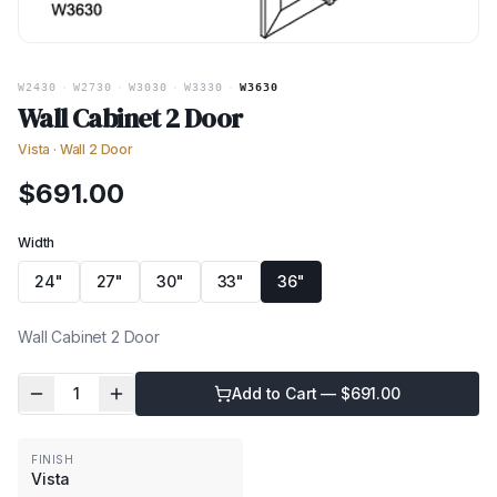
W2430
·
W2730
·
W3030
·
W3330
·
W3630
Wall Cabinet 2 Door
Vista
·
Wall 2 Door
$
691.00
Width
24"
27"
30"
33"
36"
Wall Cabinet 2 Door
1
Add to Cart — $
691.00
FINISH
Vista