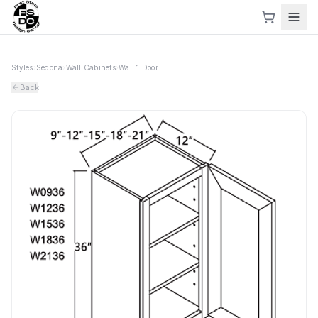
Styles
›
Sedona
›
Wall Cabinets
›
Wall 1 Door
Back