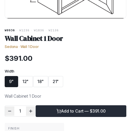
W0936
·
W1236
·
W1836
·
W2136
Wall Cabinet 1 Door
Sedona
·
Wall 1 Door
$
391.00
Width
9"
12"
18"
21"
Wall Cabinet 1 Door
1
Add to Cart — $
391.00
FINISH