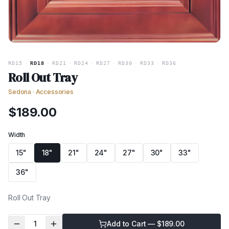
RD15
·
RD18
·
RD21
·
RD24
·
RD27
·
RD30
·
RD33
·
RD36
Roll Out Tray
Sedona
·
Accessories
$
189.00
Width
15"
18"
21"
24"
27"
30"
33"
36"
Roll Out Tray
1
Add to Cart — $
189.00