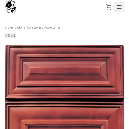
Styles
›
Sedona
›
Accessories
›
Accessories
Back