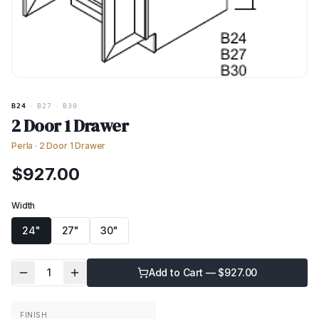
B24
·
B27
·
B30
2 Door 1 Drawer
Perla
·
2 Door 1 Drawer
$
927.00
Width
24"
27"
30"
1
Add to Cart — $
927.00
FINISH