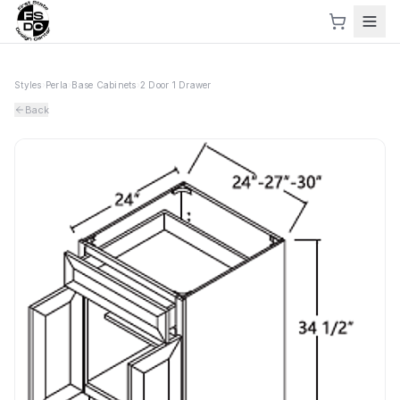
Styles
›
Perla
›
Base Cabinets
›
2 Door 1 Drawer
Back