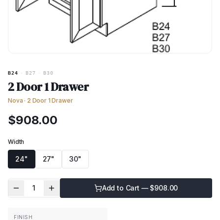
B24
·
B27
·
B30
2 Door 1 Drawer
Nova
·
2 Door 1 Drawer
$
908.00
Width
24"
27"
30"
1
Add to Cart — $
908.00
FINISH