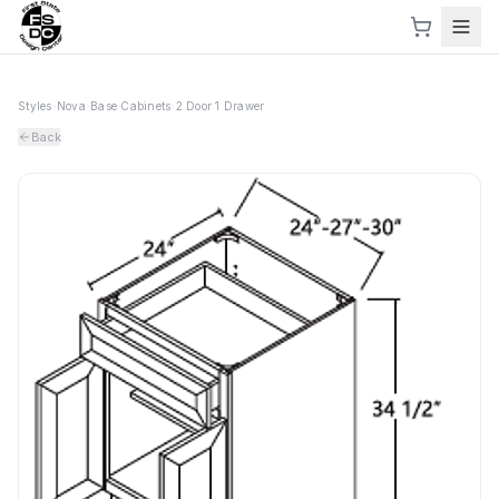
Styles
›
Nova
›
Base Cabinets
›
2 Door 1 Drawer
Back