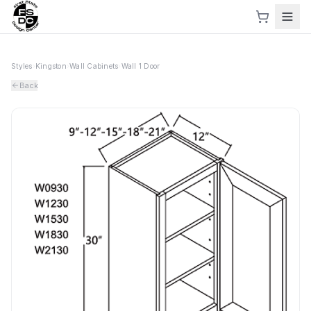
Styles
›
Kingston
›
Wall Cabinets
›
Wall 1 Door
Back