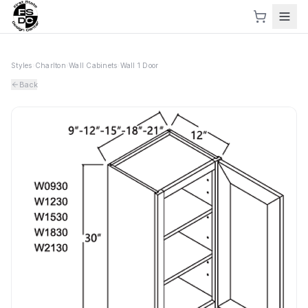
Styles
›
Charlton
›
Wall Cabinets
›
Wall 1 Door
Back