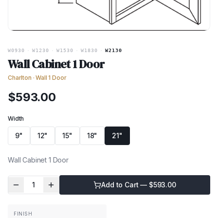
W0930
·
W1230
·
W1530
·
W1830
·
W2130
Wall Cabinet 1 Door
Charlton
·
Wall 1 Door
$
593.00
Width
9"
12"
15"
18"
21"
Wall Cabinet 1 Door
1
Add to Cart — $
593.00
FINISH