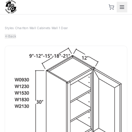
Styles
›
Charlton
›
Wall Cabinets
›
Wall 1 Door
Back