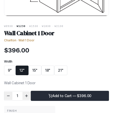
W0930
·
W1230
·
W1530
·
W1830
·
W2130
Wall Cabinet 1 Door
Charlton
·
Wall 1 Door
$
396.00
Width
9"
12"
15"
18"
21"
Wall Cabinet 1 Door
1
Add to Cart — $
396.00
FINISH