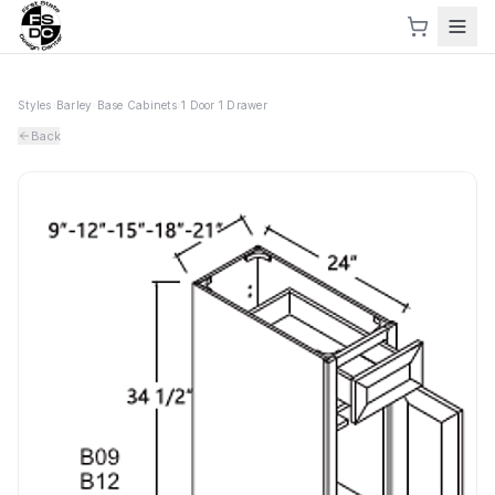
Styles
›
Barley
›
Base Cabinets
›
1 Door 1 Drawer
Back