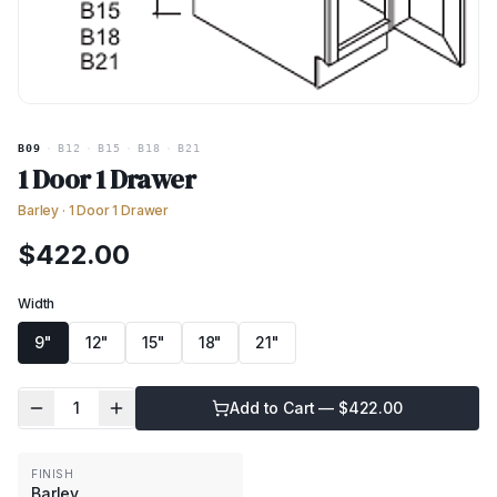
B09
·
B12
·
B15
·
B18
·
B21
1 Door 1 Drawer
Barley
·
1 Door 1 Drawer
$
422.00
Width
9"
12"
15"
18"
21"
1
Add to Cart — $
422.00
FINISH
Barley