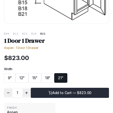
B09
·
B12
·
B15
·
B18
·
B21
1 Door 1 Drawer
Aspen
·
1 Door 1 Drawer
$
823.00
Width
9"
12"
15"
18"
21"
1
Add to Cart — $
823.00
FINISH
Aspen