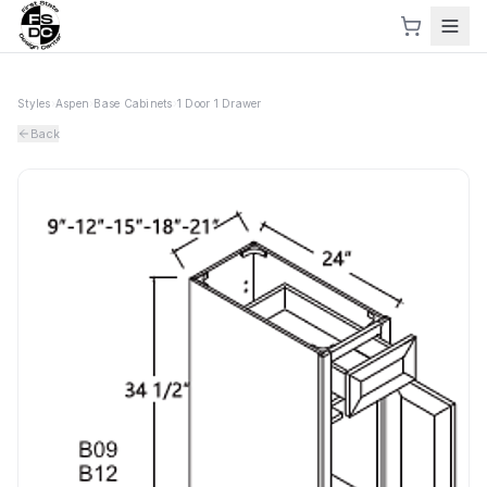
Styles
›
Aspen
›
Base Cabinets
›
1 Door 1 Drawer
Back